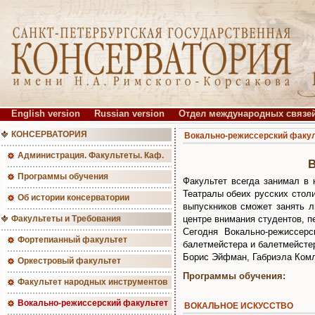
English version
Russian version
Отдел международных связе
КОНСЕРВАТОРИЯ
Вокально-режиссерский факул
Администрация. Факультеты. Каф.
Программы обучения
Факультет всегда занимал в 
Театралы обеих русских столи
Об истории консерватории
выпускников сможет занять 
Факультеты и Требования
центре внимания студентов, п
Сегодня Вокально-режиссер
Фортепианный факультет
балетмейстера и балетмейсте
Борис Эйфман, Габриэла Комл
Оркестровый факультет
Программы обучения:
Факультет народных инструментов
Вокально-режиссерский факультет
ВОКАЛЬНОЕ ИСКУССТВО